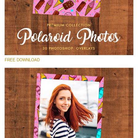
Bitte wählen Sie
Free Polaroid Overlay #12
Small 800*1027px
Polaroid Photos
(30 Overlays)
FREE DOWNLOAD
Large 6000*4000px
Fairy Tale (344 Overlays)
Large 6000*4000px
Entire Collection
(1783 Overlays)
Large 6000*4000px
Kostenloser Download