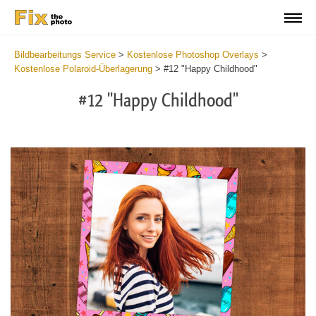
Bildbearbeitungs Service
>
Kostenlose Photoshop Overlays
>
Kostenlose Polaroid-Überlagerung
>
#12 "Happy Childhood"
#12 "Happy Childhood"
Do
Fr