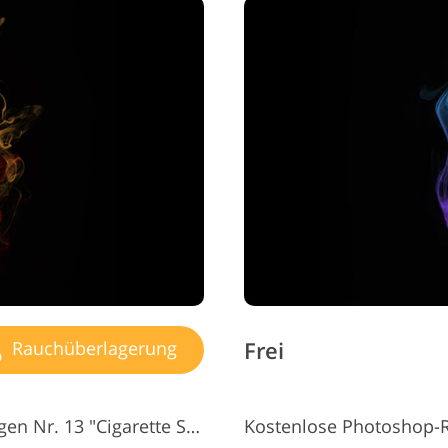
Frei
Rauchüberlagerung
Photoshop-Rauchüberlagerungen Nr. 13 "Cigarette Smoke"