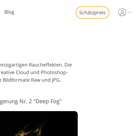
Blog
Schätzpreis
Video
s für die
eobearbeitung
Immobilien-
tobearbeitung
eo-Overlays
inzigartigen Raucheffekten. Die
Creative Cloud und Photoshop-
e Bildformate Raw und JPG.
erung Nr. 2 "Deep Fog"
o-Restaurierung