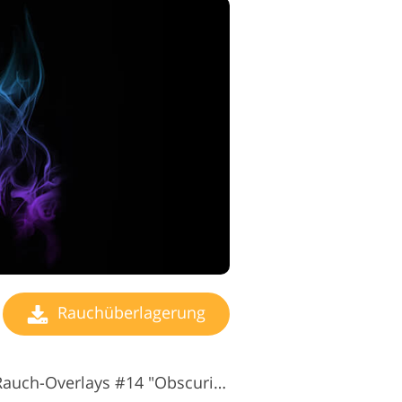
Rauchüberlagerung
Kostenlose Photoshop-Rauch-Overlays #14 "Obscurity"