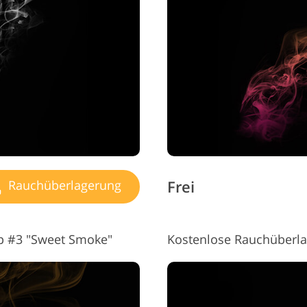
Schmuck-Fotobearbeitung
KI-Trainingsdaten
Videob
Frei
Rauchüberlagerung
p #3 "Sweet Smoke"
Kostenlose Rauchüberlag