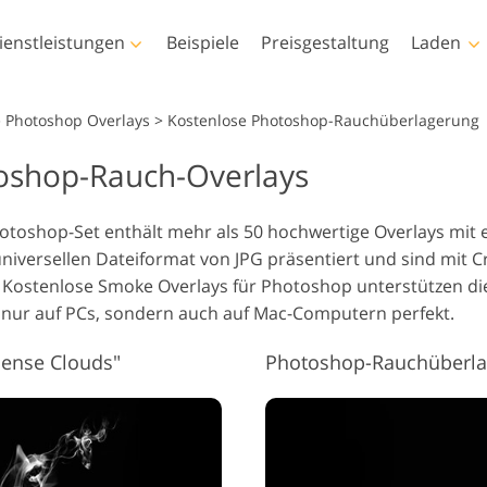
ienstleistungen
Beispiele
Preisgestaltung
Laden
Photoshop
Templates
e Photoshop Overlays
>
Kostenlose Photoshop-Rauchüberlagerung
oshop-Rauch-Overlays
Photoshop-Aktionen
Alle Vorlagen
LUT
Vid
Photoshop-Pinsel
Marketing-Vorlagen
Körper-Retusche
Baby-Fotobearbeitung
Fo
Vid
toshop-Set enthält mehr als 50 hochwertige Overlays mit e
Photoshop-
Valentinstagskarten
niversellen Dateiformat von JPG präsentiert und sind mit 
Überlagerungen
Hochzeitseinladungen
. Kostenlose Smoke Overlays für Photoshop unterstützen di
Photoshop-Texturen
Baby-Dusche-Einladung
 nur auf PCs, sondern auch auf Mac-Computern perfekt.
Komplette Ps-Aktionen-
Sammlungen
Dense Clouds"
Photoshop-Rauchüberlag
KI-generierte Modelle für
Foto-Manipulation
Fot
Komplette Ps Overlays
Kleidung
Sammlung