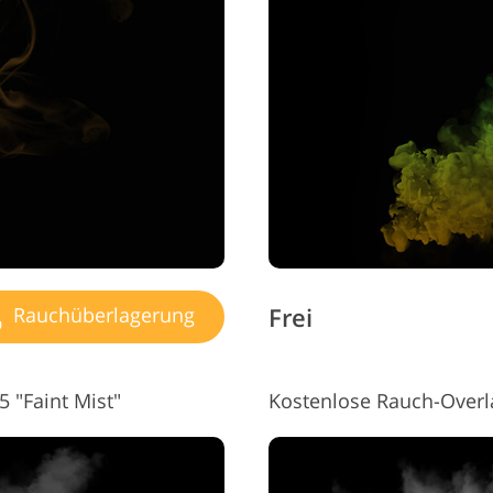
Frei
Rauchüberlagerung
 "Faint Mist"
Kostenlose Rauch-Overl