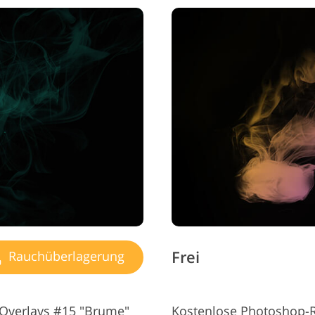
Frei
Rauchüberlagerung
Overlays #15 "Brume"