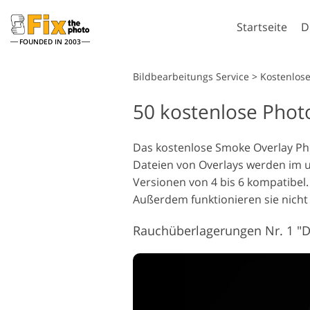
Startseite
D
FOUNDED IN 2003
Lightroom
Bildbearbeitungs Service
>
Kostenlos
50 kostenlose Phot
Lightroom Presets
Komplette LR-Preset
Porträt-Retusche
Sammlungen
Das kostenlose Smoke Overlay Pho
Dateien von Overlays werden im u
Günstige Presets
Versionen von 4 bis 6 kompatibel
Mobile Kollektion
Außerdem funktionieren sie nicht
Rauchüberlagerungen Nr. 1 "
Hochzeitsfotobearbeitung