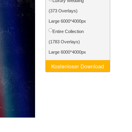
Luxury Wedding
n
Video Editing Services
(373 Overlays)
Large 6000*4000px
Entire Collection
(1783 Overlays)
Large 6000*4000px
Kostenloser Download