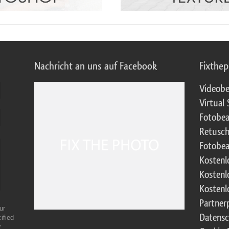
Nachricht an uns auf Facebook
Fixthe
Videobe
Virtual 
Fotobea
Retusch
Fotobea
Kostenl
Kostenl
Kostenl
Partne
ur
Datensc
ified
r