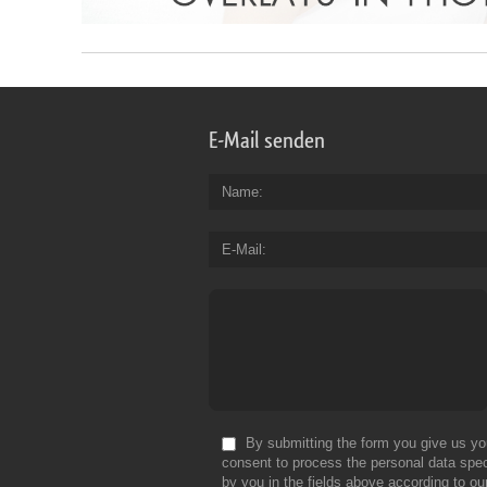
E-Mail senden
Name
E-Mail
By submitting the form you give us yo
consent to process the personal data spec
by you in the fields above according to ou