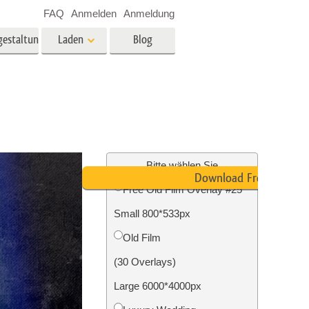
FAQ
Anmelden
Anmeldung
gestaltung
Laden
Blog
es
Video
LUTs für die
Videobearbeitung
ung
Immobilien-Fotobearbeitung
Video-Overlays
Bitte wählen Sie
Download Free
Free Old Film Overlay #25
g
Small 800*533px
n
Foto-Restaurierung
Old Film
(30 Overlays)
Large 6000*4000px