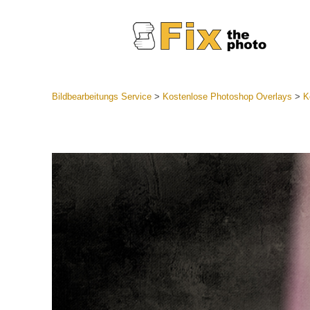
Bildbearbeitungs Service
>
Kostenlose Photoshop Overlays
>
K
Lightroom
Komplette
Por
Sammlun
Günstige 
Mobile Ko
Hochzei