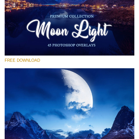
Bitte wählen Sie
Free Moon Overlay #20
Small 800*533px
Moon Light
(45 Overlays)
FREE DOWNLOAD
Large 6000*4000px
Bokeh Collection (650 Overlays)
Large 6000*4000px
Entire Collection
(1783 Overlays)
Large 6000*4000px
Kostenloser Download