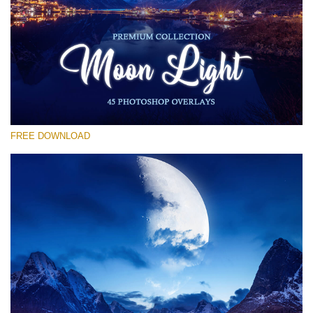
Bitte wählen Sie
Free Moon Overlay #19
Small 800*533px
Moon Light
(45 Overlays)
FREE DOWNLOAD
Large 6000*4000px
Fairy Tale (344 Overlays)
Large 6000*4000px
Entire Collection
(1783 Overlays)
Large 6000*4000px
Kostenloser Download