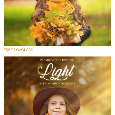
Bitte wählen Sie
Free Light Overlay #28
Small 800*533px
Light Overlays
(30 Overlays)
FREE DOWNLOAD
Large 6000*4000px
Light Sparkling
(740 Overlays)
Large 6000*4000px
Entire Collection
(1783 Overlays)
Large 6000*4000px