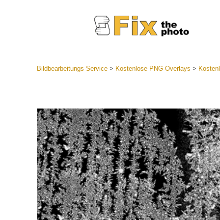
Bildbearbeitungs Service
>
Kostenlose PNG-Overlays
>
Kosten
Lightroom
Komplette
Por
Sammlun
Günstige 
Mobile Ko
Hochzei