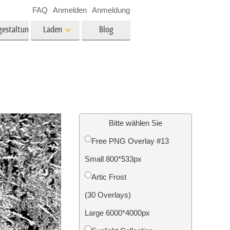
FAQ
Anmelden
Anmeldung
gestaltung
Laden
Blog
es
Video
LUTs für die
Videobearbeitung
ung
Immobilien-Fotobearbeitung
Video-Overlays
Bitte wählen Sie
Free PNG Overlay #13
g
Small 800*533px
n
Foto-Restaurierung
Artic Frost
(30 Overlays)
Large 6000*4000px