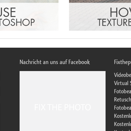
Nachricht an uns auf Facebook
Fixthe
Videobe
Virtual 
Fotobea
Retusch
Fotobea
Kostenl
Kostenl