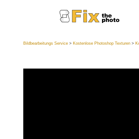
Bildbearbeitungs Service
>
Kostenlose Photoshop Texturen
>
Ko
Lightroom
Komplette
Por
Sammlun
Günstige 
Mobile Ko
Hochzei