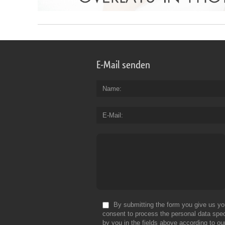
E-Mail senden
Name
E-Mail
By submitting the form you give us yo
consent to process the personal data spec
by you in the fields above according to ou