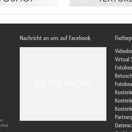
Nachricht an uns auf Facebook
Fixthe
Videobe
Virtual 
Fotobea
Retusch
Fotobea
Kostenl
Kostenl
Kostenl
Partne
ur
Datensc
ified
r