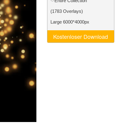
Entire Collection
n
Video Editing Services
(1783 Overlays)
Large 6000*4000px
Kostenloser Download