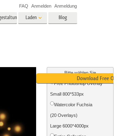
FAQ
Anmelden
Anmeldung
gestaltung
Laden
Blog
es
Video
LUTs für die
Videobearbeitung
ung
Immobilien-Fotobearbeitung
Video-Overlays
Bitte wählen Sie
Download Free Overlay
Free Photoshop Overlay
g
Small 800*533px
n
Foto-Restaurierung
Watercolor Fuchsia
(20 Overlays)
Large 6000*4000px