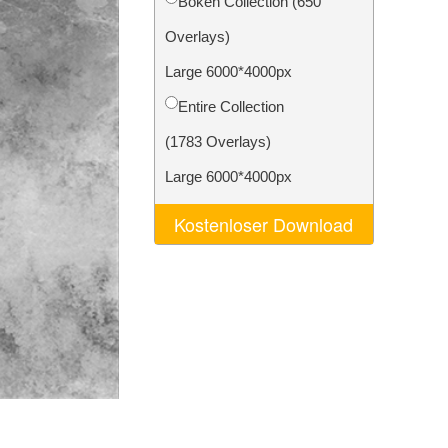
Bokeh Collection (650
n
Video Editing Services
Overlays)
Large 6000*4000px
Entire Collection
(1783 Overlays)
Large 6000*4000px
Kostenloser Download