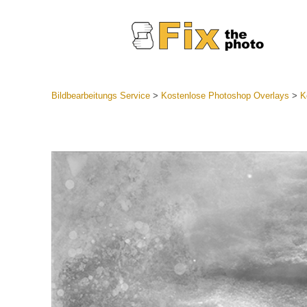
Bildbearbeitungs Service
>
Kostenlose Photoshop Overlays
>
K
Lightroom
Komplette
Por
Sammlun
Günstige 
Mobile Ko
Hochzei