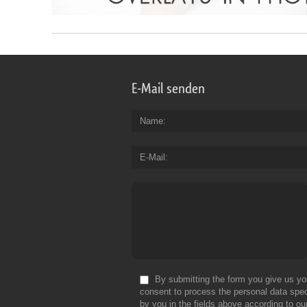
E-Mail senden
Name
E-Mail
By submitting the form you give us yo
consent to process the personal data spec
by you in the fields above according to ou