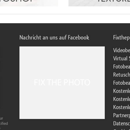
Nachricht an uns auf Facebook
Fixthe
Videobe
Virtual 
Fotobea
Retusch
Fotobea
Kostenl
Kostenl
Kostenl
Partne
ur
Datensc
ified
r