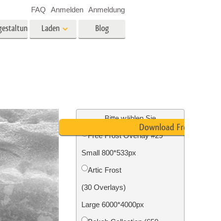
FAQ
Anmelden
Anmeldung
gestaltung
Laden
Blog
es
Video
LUTs für die
Videobearbeitung
ung
Immobilien-Fotobearbeitung
Video-Overlays
Bitte wählen Sie
Download Free
Free Frost Overlay #29
g
Small 800*533px
n
Foto-Restaurierung
Artic Frost
(30 Overlays)
Large 6000*4000px