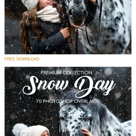
Bitte wählen Sie
Free Snow Overlay #24
Small 800*533px
Snowy Day (30 Overlays)
Large 6000*4000px
FREE DOWNLOAD
4 Seasons (411 Overlays)
Large 6000*4000px
Entire Collection
(1783 Overlays)
Large 6000*4000px
Kostenloser Download