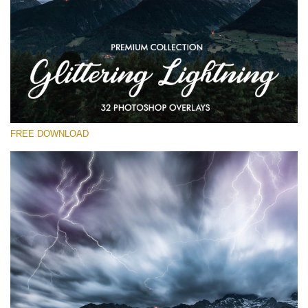
Bitte wählen Sie
Free Photoshop Overlay
Small 800*533px
Glittering Lightning
(32 Overlays)
FREE DOWNLOAD
Large 6000*4000px
Entire Collection
(1783 Overlays)
Large 6000*4000px
Kostenloser Download