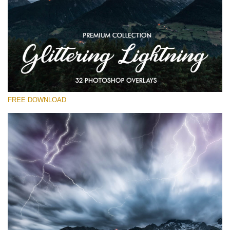
Bitte wählen Sie
Free Photoshop Overlay
Small 800*533px
Glittering Lightning
(32 Overlays)
FREE DOWNLOAD
Large 6000*4000px
Entire Collection
(1783 Overlays)
Large 6000*4000px
Kostenloser Download