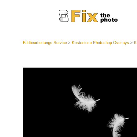
Bildbearbeitungs Service
>
Kostenlose Photoshop Overlays
>
K
Lightroom
Komplette
Por
Sammlun
Günstige 
Mobile Ko
Hochzei