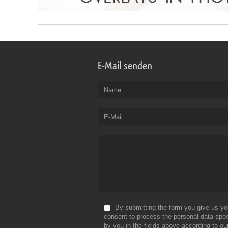
E-Mail senden
Name
E-Mail
By submitting the form you give us yo
consent to process the personal data spec
by you in the fields above according to ou