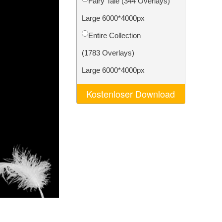
Fairy Tale (344 Overlays)
n
Video Editing Services
Large 6000*4000px
Entire Collection
(1783 Overlays)
Large 6000*4000px
Kostenloser Download