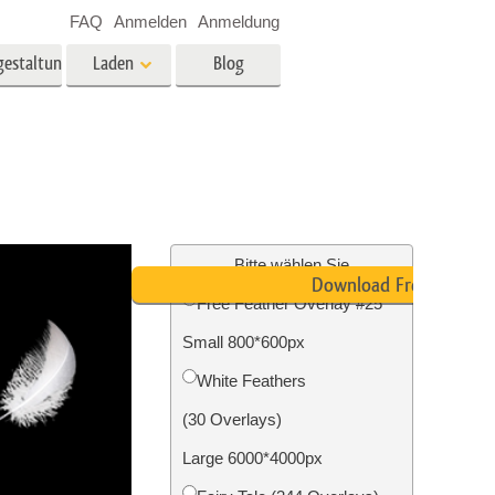
FAQ
Anmelden
Anmeldung
gestaltung
Laden
Blog
es
Video
LUTs für die
Videobearbeitung
ung
Immobilien-Fotobearbeitung
Video-Overlays
Bitte wählen Sie
Download Free
Free Feather Overlay #25
g
Small 800*600px
n
Foto-Restaurierung
White Feathers
(30 Overlays)
Large 6000*4000px