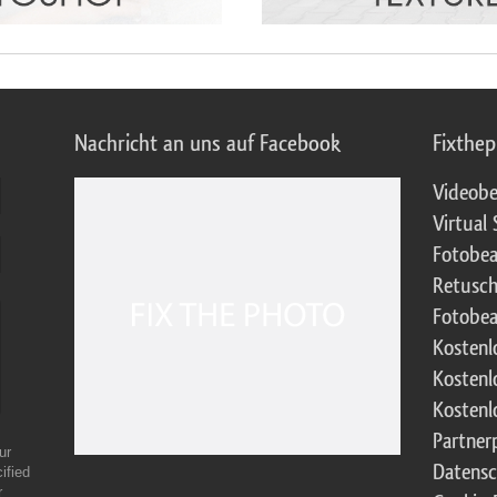
Nachricht an uns auf Facebook
Fixthe
Videobe
Virtual 
Fotobea
Retusch
Fotobea
Kostenl
Kostenl
Kostenl
Partne
ur
Datensc
ified
r