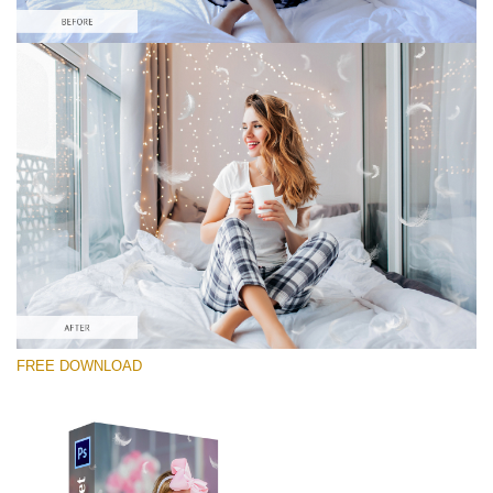
Bitte wählen Sie
Free Photoshop Overlay #1
Small 800*600px
White Feathers
(30 Overlays)
Large 6000*4000px
FREE DOWNLOAD
Fairy Tale (344 Overlays)
Large 6000*4000px
Entire Collection