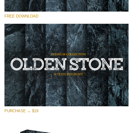
Bitte wählen Sie
FREE DOWNLOAD
Free Photoshop Overlay
Small 800*533px
Olden Stone
(30 Overlays)
Large 6000*4000px
Entire Collection
(1783 Overlays)
Large 6000*4000px
Kostenloser Download
PURCHASE → $19