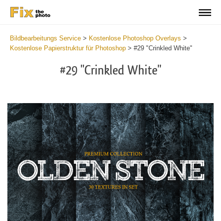
Bildbearbeitungs Service
>
Kostenlose Photoshop Overlays
>
Kostenlose Papierstruktur für Photoshop
>
#29 "Crinkled White"
#29 "Crinkled White"
Do
Fr
Ov