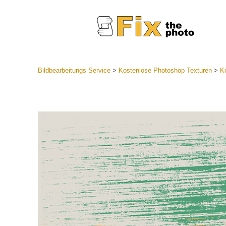
Bildbearbeitungs Service
>
Kostenlose Photoshop Texturen
>
Ko
Lightroom
Komplette
Por
Sammlun
Günstige 
Mobile Ko
Hochzei