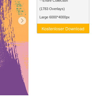
Entire Collection
n
Video Editing Services
(1783 Overlays)
Large 6000*4000px
Kostenloser Download