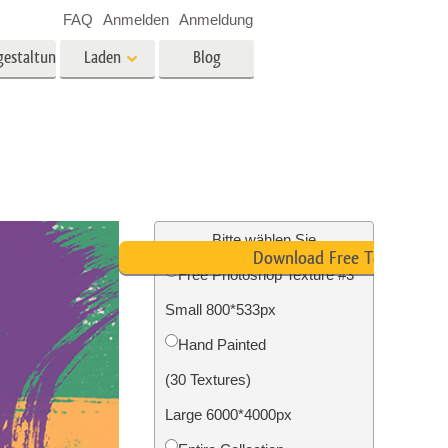
FAQ
Anmelden
Anmeldung
gestaltung
Laden
Blog
es
Video
LUTs für die
Videobearbeitung
ung
Immobilien-Fotobearbeitung
Video-Overlays
Bitte wählen Sie
Download Free Texture
Free Photoshop Texture #3
g
Small 800*533px
n
Foto-Restaurierung
Hand Painted
(30 Textures)
Large 6000*4000px