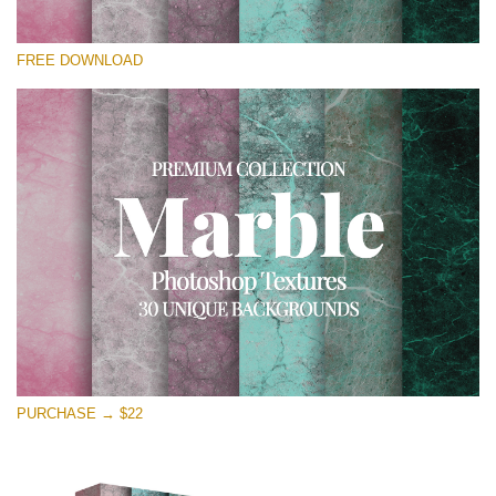
Bitte wählen Sie
FREE DOWNLOAD
Free Photoshop Overlay
Small 800*533px
Real Marble
(30 Textures)
Large 6000*4000px
Entire Collection
(1783 Overlays)
Large 6000*4000px
Kostenloser Download
PURCHASE → $22