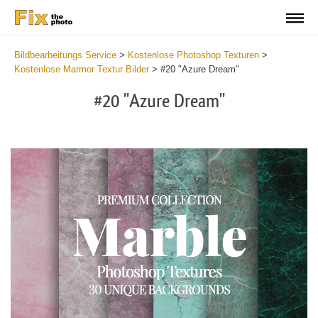
Bildbearbeitungs Service
>
Kostenlose Photoshop Texturen
>
Kostenlose Marmor Textur Bilder
>
#20 "Azure Dream"
#20 "Azure Dream"
Do
Fr
Ov