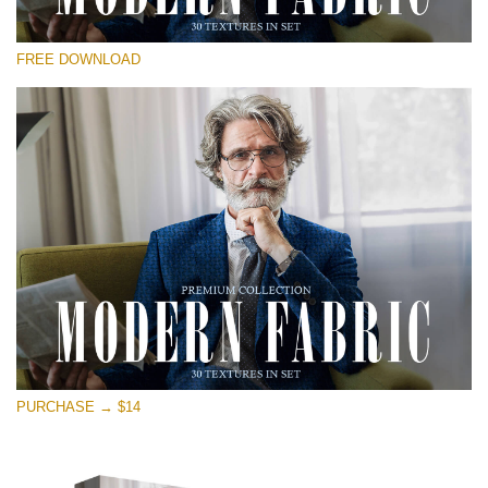
Bitte wählen Sie
FREE DOWNLOAD
Free Photoshop Overlay
Small 800*533px
Modern Fabric
(30 Textures)
Large 6000*4000px
Entire Collection
(1783 Overlays)
Large 6000*4000px
Kostenloser Download
PURCHASE → $14