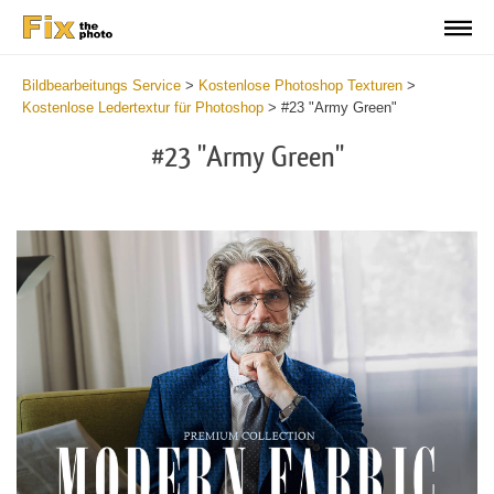
Bildbearbeitungs Service
>
Kostenlose Photoshop Texturen
>
Kostenlose Ledertextur für Photoshop
>
#23 "Army Green"
#23 "Army Green"
Do
Fr
Ov