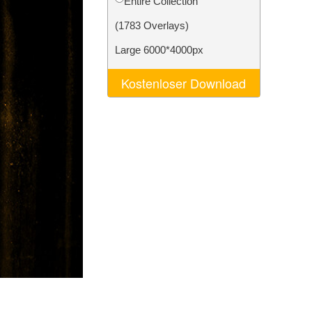
Entire Collection
n
Video Editing Services
(1783 Overlays)
Large 6000*4000px
Kostenloser Download