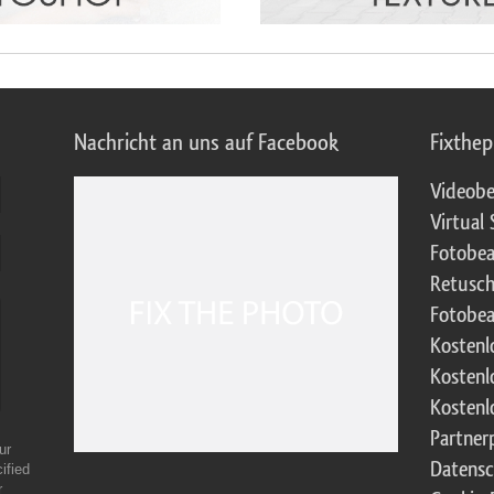
Nachricht an uns auf Facebook
Fixthe
Videobe
Virtual 
Fotobea
Retusch
Fotobea
Kostenl
Kostenl
Kostenl
Partne
ur
Datensc
ified
r