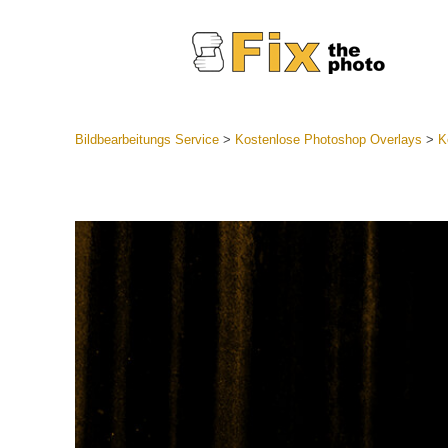
Bildbearbeitungs Service
>
Kostenlose Photoshop Overlays
>
K
Lightroom
Komplette
Por
Sammlun
Günstige 
Mobile Ko
Hochzei