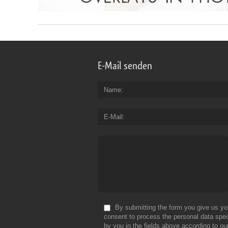
E-Mail senden
Name
E-Mail
By submitting the form you give us yo
consent to process the personal data spec
by you in the fields above according to ou