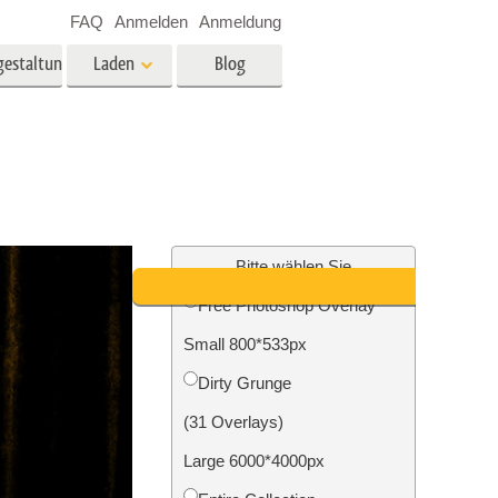
FAQ
Anmelden
Anmeldung
gestaltung
Laden
Blog
es
Video
LUTs für die
Videobearbeitung
ung
Immobilien-Fotobearbeitung
Video-Overlays
Bitte wählen Sie
Free Photoshop Overlay
g
Small 800*533px
n
Foto-Restaurierung
Dirty Grunge
(31 Overlays)
Large 6000*4000px