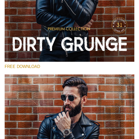
Bitte wählen Sie
Free Photoshop Overlay
Small 800*533px
Dirty Grunge
(31 Overlays)
FREE DOWNLOAD
Large 6000*4000px
Entire Collection
(1783 Overlays)
Large 6000*4000px
Kostenloser Download