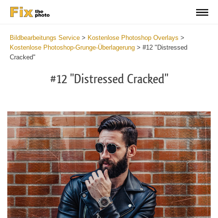
Bildbearbeitungs Service
>
Kostenlose Photoshop Overlays
>
Kostenlose Photoshop-Grunge-Überlagerung
>
#12 "Distressed
Cracked"
#12 "Distressed Cracked"
Do
Fr
Ov