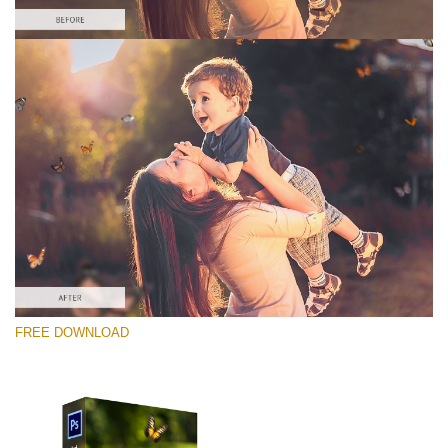
Bitte wählen Sie
Free Photoshop Overlay #9
Small 800*600px
Pearl Butterflies
(30 Overlays)
Large 6000*4000px
FREE DOWNLOAD
Fairy Tale (344 Overlays)
Large 6000*4000px
Entire Collection