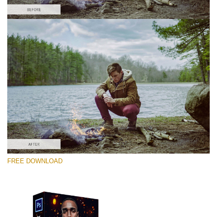
Bitte wählen Sie
Free PNG Overlay #3
Small 800*533px
Fire Sparks
(30 Overlays)
Large 6000*4000px
FREE DOWNLOAD
Bokeh Complete Collection (650 Overlays)
Large 6000*4000px
Entire Collection