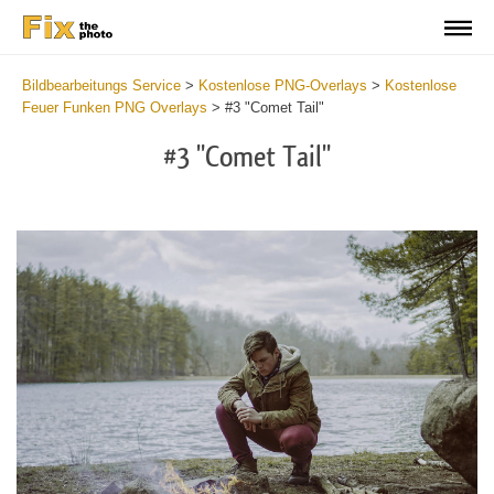
Bildbearbeitungs Service
>
Kostenlose PNG-Overlays
>
Kostenlose
Feuer Funken PNG Overlays
>
#3 "Comet Tail"
#3 "Comet Tail"
Do
Fr
PN