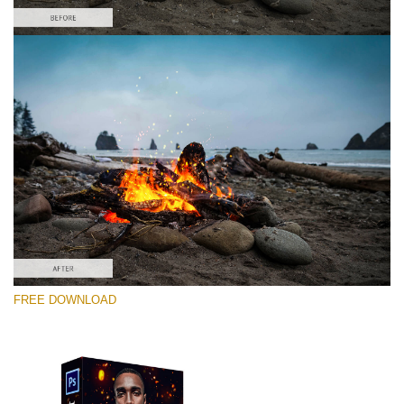
Bitte wählen Sie
Free PNG Overlay #1
Small 800*533px
Fire Sparks
(30 Overlays)
Large 6000*4000px
FREE DOWNLOAD
Sky Boundless
(347 Overlays)
Large 6000*4000px