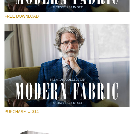
Bitte wählen Sie
FREE DOWNLOAD
Free Photoshop Overlay
Small 800*533px
Modern Fabric
(30 Textures)
Large 6000*4000px
Entire Collection
(1783 Overlays)
Large 6000*4000px
Kostenloser Download
PURCHASE → $14