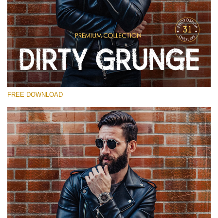
Bitte wählen Sie
Free Photoshop Overlay
Small 800*533px
Dirty Grunge
(31 Overlays)
FREE DOWNLOAD
Large 6000*4000px
Entire Collection
(1783 Overlays)
Large 6000*4000px
Kostenloser Download