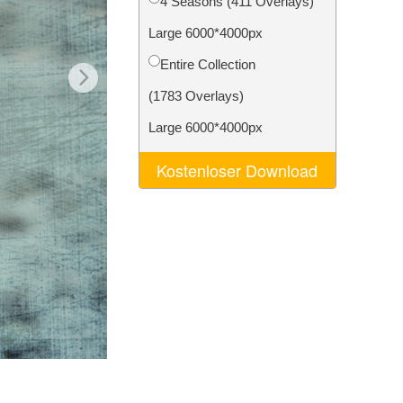
4 Seasons (411 Overlays)
n
Video Editing Services
Large 6000*4000px
Entire Collection
(1783 Overlays)
Large 6000*4000px
Kostenloser Download