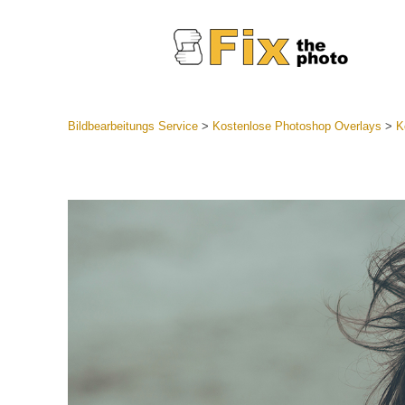
Bildbearbeitungs Service
>
Kostenlose Photoshop Overlays
>
K
Lightroom
Komplette
Por
Sammlun
Günstige 
Mobile Ko
Hochzei