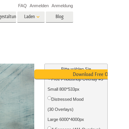
FAQ
Anmelden
Anmeldung
gestaltung
Laden
Blog
es
Video
LUTs für die
Videobearbeitung
ung
Immobilien-Fotobearbeitung
Video-Overlays
Bitte wählen Sie
Download Free Overlay
Free Photoshop Overlay #9
g
Small 800*533px
n
Foto-Restaurierung
Distressed Mood
(30 Overlays)
Large 6000*4000px