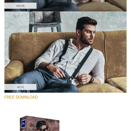
Bitte wählen Sie
Free Photoshop Overlay #2
Small 800*533px
Distressed Mood
(30 Overlays)
Large 6000*4000px
FREE DOWNLOAD
4 Seasons (411 Overlays)
Large 6000*4000px
Entire Collection