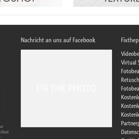
Nachricht an uns auf Facebook
Fixthe
Videobe
Virtual 
Fotobea
Retusch
Fotobea
Kostenl
Kostenl
Kostenl
Partne
ur
Datensc
ified
r