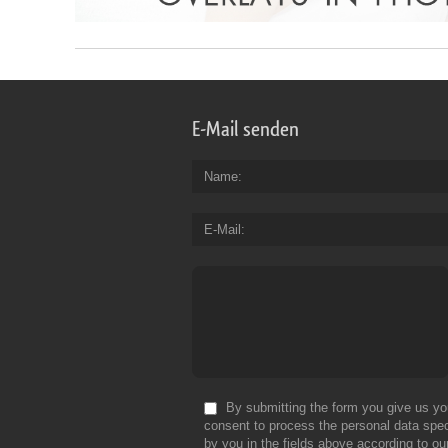
E-Mail senden
Name
E-Mail
By submitting the form you give us yo
consent to process the personal data spec
by you in the fields above according to ou