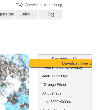
FAQ
Anmelden
Anmeldung
gestaltung
Laden
Blog
es
Video
LUTs für die
Videobearbeitung
ung
Immobilien-Fotobearbeitung
Video-Overlays
Bitte wählen Sie
Download Free Overlay
Free Photoshop Overlay
g
Small 800*533px
n
Foto-Restaurierung
Grunge Effect
(30 Overlays)
Large 6000*4000px