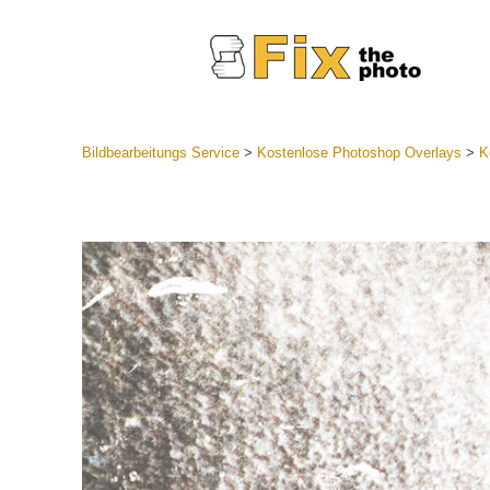
Bildbearbeitungs Service
>
Kostenlose Photoshop Overlays
>
K
Lightroom
Komplette
Por
Sammlun
Günstige 
Mobile Ko
Hochzei