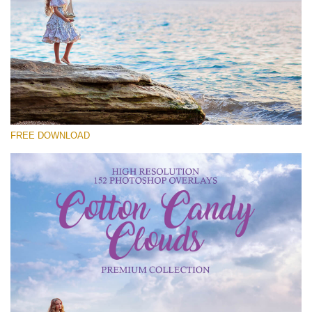
Bitte wählen Sie
Free Cloud Overlay #26
Small 800*533px
Cotton Candy Clouds
(152 Overlays)
FREE DOWNLOAD
Large 6000*4000px
4 Seasons (411 Overlays)
Large 6000*4000px
Entire Collection
(1783 Overlays)
Large 6000*4000px
Kostenloser Download