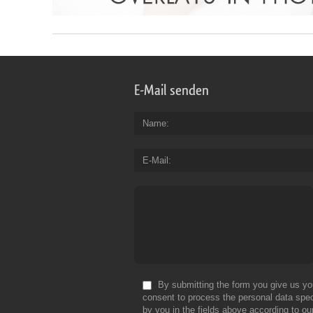
E-Mail senden
Name
E-Mail
By submitting the form you give us yo
consent to process the personal data spec
by you in the fields above according to ou