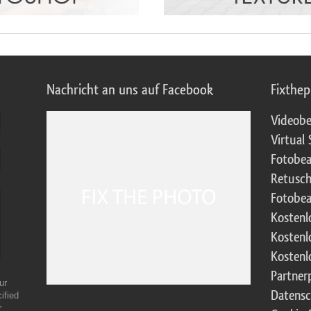
Nachricht an uns auf Facebook
Fixthe
Videobe
Virtual 
Fotobea
Retusch
Fotobea
Kostenl
Kostenl
Kostenl
Partne
ur
Datensc
ified
r