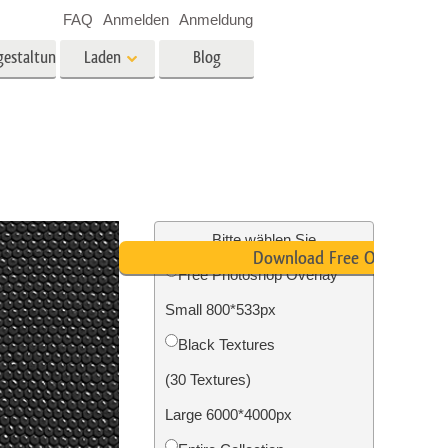
FAQ
Anmelden
Anmeldung
gestaltung
Laden
Blog
es
Video
LUTs für die
Videobearbeitung
ung
Immobilien-Fotobearbeitung
Video-Overlays
Bitte wählen Sie
Download Free Overlay
Free Photoshop Overlay
g
Small 800*533px
n
Foto-Restaurierung
Black Textures
(30 Textures)
Large 6000*4000px