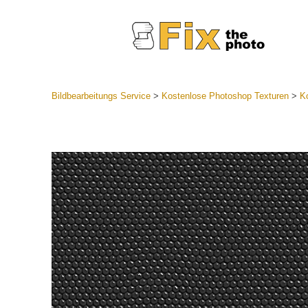
Bildbearbeitungs Service
>
Kostenlose Photoshop Texturen
>
K
Lightroom
Komplette
Por
Sammlun
Günstige 
Mobile Ko
Hochzei