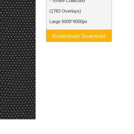
Entire Collection
n
Video Editing Services
(1783 Overlays)
Large 6000*4000px
Kostenloser Download