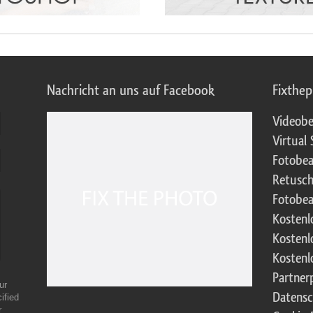
Nachricht an uns auf Facebook
Fixthe
Videobe
Virtual 
Fotobea
Retusch
Fotobea
Kostenl
Kostenl
Kostenl
Partne
ur
Datensc
ified
r