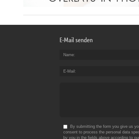
E-Mail senden
Name
E-Mail
By submitting the form you give us yo
consent to process the personal data spec
by you in the fields above according to ou