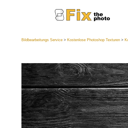
Bildbearbeitungs Service
>
Kostenlose Photoshop Texturen
>
K
Lightroom
Komplette
Por
Sammlun
Günstige 
Mobile Ko
Hochzei