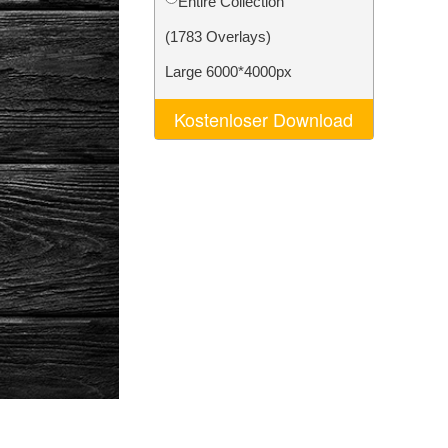
Entire Collection
n
Video Editing Services
(1783 Overlays)
Large 6000*4000px
Kostenloser Download