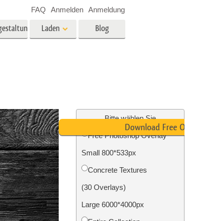
FAQ
Anmelden
Anmeldung
gestaltung
Laden
Blog
es
Video
LUTs für die
Videobearbeitung
ung
Immobilien-Fotobearbeitung
Video-Overlays
Bitte wählen Sie
Download Free Overlay
Free Photoshop Overlay
g
Small 800*533px
n
Foto-Restaurierung
Concrete Textures
(30 Overlays)
Large 6000*4000px