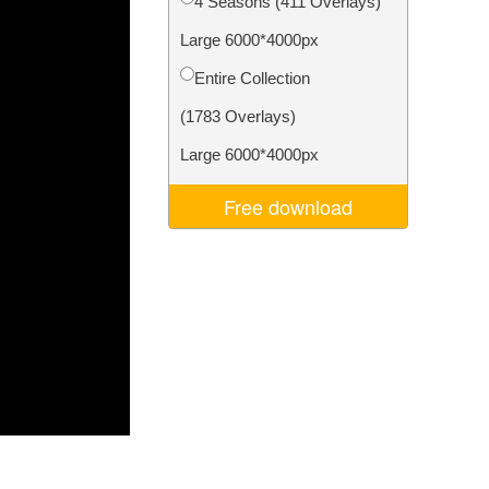
4 Seasons (411 Overlays)
Video Editing Services
Large 6000*4000px
Entire Collection
(1783 Overlays)
Large 6000*4000px
Free download