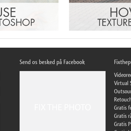
Send os besked på Facebook
Fixthe
Videore
Virtual 
Outsour
Retouch
Gratis 
Gratis r
Gratis 