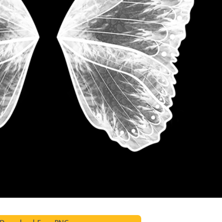
tfotoredigering
Fotoredigering af smykker
AI-træningsdata