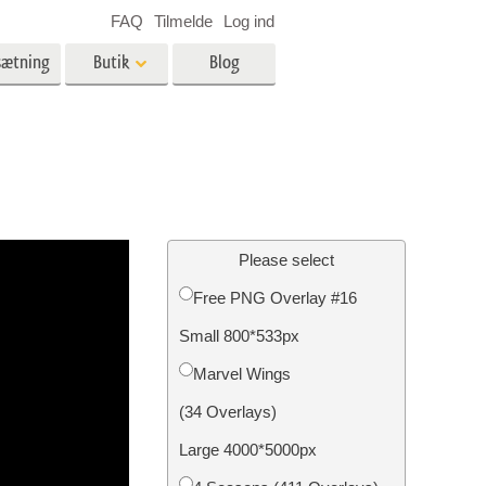
FAQ
Tilmelde
Log ind
sætning
Butik
Blog
es
Video
LUT'er til videoredigering
Professionelle
ing
Billedredigering af fast ejendom
videooverlejringer
Please select
Free PNG Overlay #16
Small 800*533px
n
Foto restaurering
Marvel Wings
(34 Overlays)
Large 4000*5000px