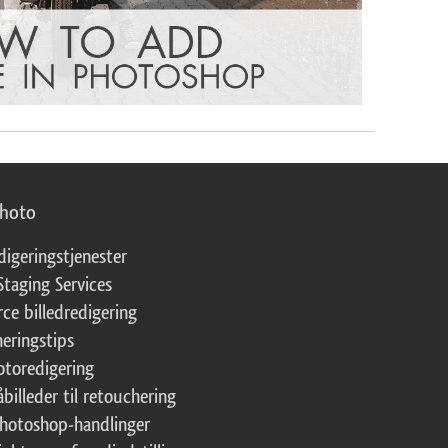
photo
digeringstjenester
Staging Services
ce billedredigering
eringstips
fotoredigering
åbilleder til retouchering
Photoshop-handlinger