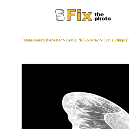
Fotoredigeringstjenester
>
Gratis PNG-overlay
>
Gratis Wings 
Lightroo
forudindst
Portr
LR Preset
Forudindst
bedste ti
Mobile Pr
Redigering