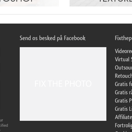
Send os besked på Facebook
Fixthe
Videore
Virtual 
Outsour
Retouch
Gratis 
Gratis r
Gratis 
Gratis 
Affilia
ur
Fortroli
ified
r