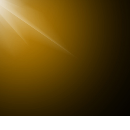
tfotoredigering
Fotoredigering af smykker
AI-træningsdata