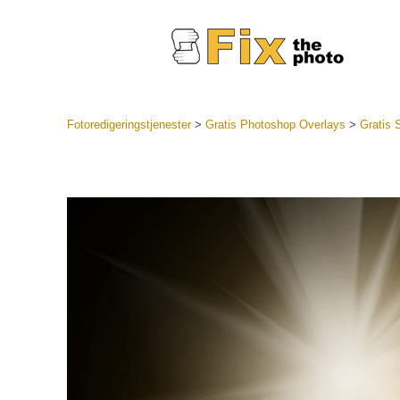
Fotoredigeringstjenester
>
Gratis Photoshop Overlays
>
Gratis 
Lightroo
forudindst
Portr
LR Preset
Forudindst
bedste ti
Mobile Pr
Redigering