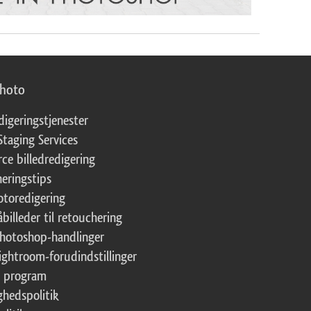
photo
digeringstjenester
Staging Services
ce billedredigering
eringstips
fotoredigering
åbilleder til retouchering
Photoshop-handlinger
Lightroom-forudindstillinger
te program
ghedspolitik