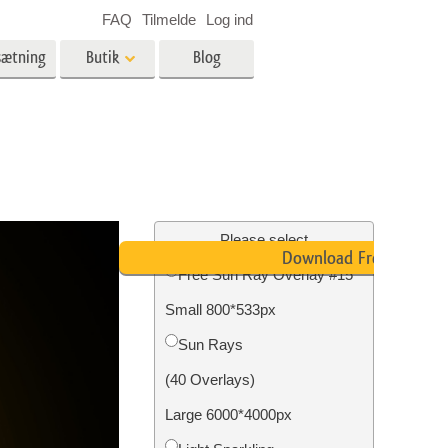
FAQ
Tilmelde
Log ind
sætning
Butik
Blog
es
Video
LUT'er til videoredigering
Professionelle
ing
Billedredigering af fast ejendom
videooverlejringer
Please select
Download Free
Free Sun Ray Overlay #15
Small 800*533px
n
Foto restaurering
Sun Rays
(40 Overlays)
Large 6000*4000px