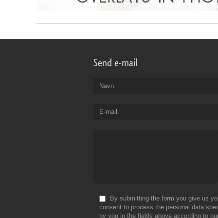
Send e-mail
Navn
E-mail
By submitting the form you give us yo
consent to process the personal data spec
by you in the fields above according to ou