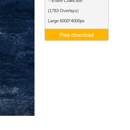
Entire Collection
Video Editing Services
(1783 Overlays)
Large 6000*4000px
Free download