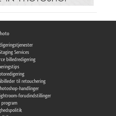
photo
digeringstjenester
Staging Services
ce billedredigering
eringstips
fotoredigering
åbilleder til retouchering
Photoshop-handlinger
Lightroom-forudindstillinger
te program
ghedspolitik