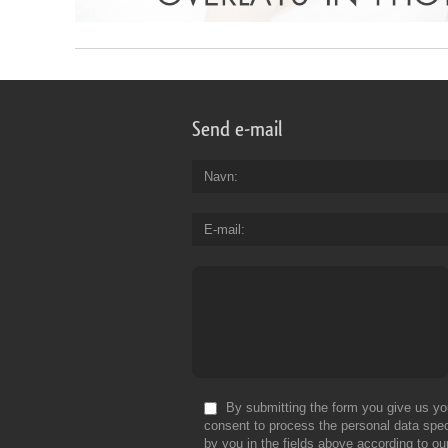
Send e-mail
Navn
E-mail
By submitting the form you give us yo
consent to process the personal data spec
by you in the fields above according to ou