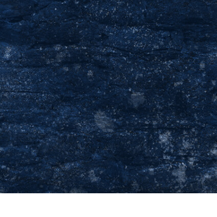
tfotoredigering
Fotoredigering af smykker
AI-træningsdata