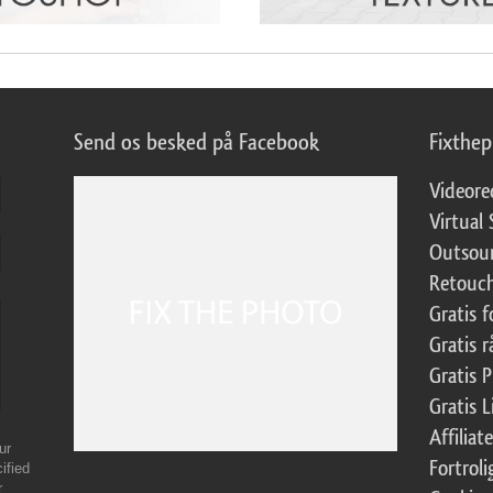
Send os besked på Facebook
Fixthe
Videore
Virtual 
Outsour
Retouch
Gratis 
Gratis r
Gratis 
Gratis 
Affilia
ur
Fortroli
ified
r