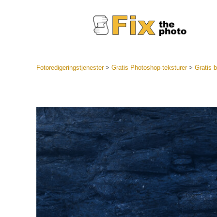
Fotoredigeringstjenester
>
Gratis Photoshop-teksturer
>
Gratis b
Lightroo
forudindst
Portr
LR Preset
Forudindst
bedste ti
Mobile Pr
Redigering