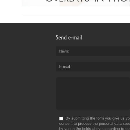
Send e-mail
Navn
E-mail
By submitting the form you give us yo
consent to process the personal data spec
by you in the fields above according to ou