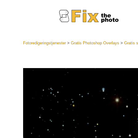
Fotoredigeringstjenester
>
Gratis Photoshop Overlays
>
Gratis s
Lightroo
forudindst
Portr
LR Preset
Forudindst
bedste ti
Mobile Pr
Redigering