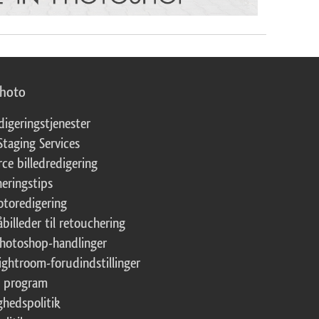
photo
digeringstjenester
Staging Services
ce billedredigering
eringstips
fotoredigering
åbilleder til retouchering
Photoshop-handlinger
Lightroom-forudindstillinger
te program
ghedspolitik