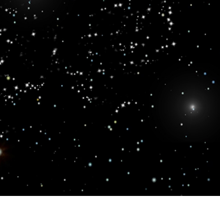
tfotoredigering
Fotoredigering af smykker
AI-træningsdata