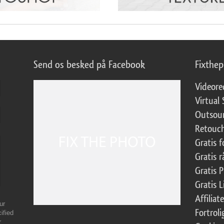
Send os besked på Facebook
Fixthe
Videore
Virtual 
Outsour
Retouch
Gratis 
Gratis r
Gratis 
Gratis 
Affilia
ur
Fortroli
ified
r