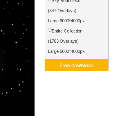
Sky Boundless
Video Editing Services
(347 Overlays)
Large 6000*4000px
Entire Collection
(1783 Overlays)
Large 6000*4000px
Free download