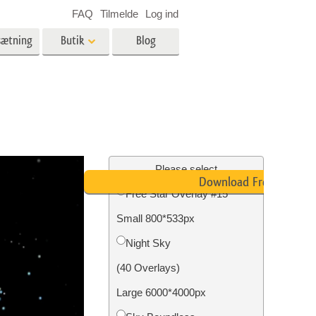
FAQ
Tilmelde
Log ind
sætning
Butik
Blog
es
Video
LUT'er til videoredigering
Professionelle
ing
Billedredigering af fast ejendom
videooverlejringer
Please select
Download Free
Free Star Overlay #15
Small 800*533px
n
Foto restaurering
Night Sky
(40 Overlays)
Large 6000*4000px