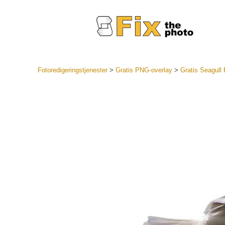
Fotoredigeringstjenester
>
Gratis PNG-overlay
>
Gratis Seagull
Lightroo
forudindst
Portr
LR Preset
Forudindst
bedste ti
Mobile Pr
Redigering