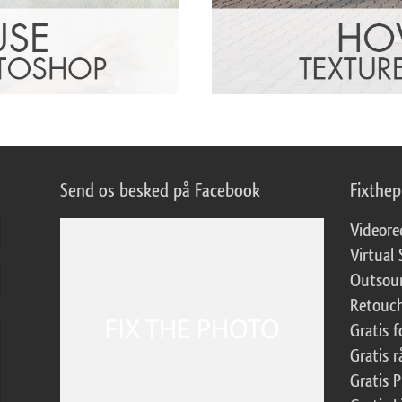
Send os besked på Facebook
Fixthe
Videore
Virtual 
Outsour
Retouch
Gratis 
Gratis r
Gratis 