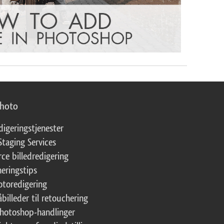
photo
digeringstjenester
Staging Services
ce billedredigering
eringstips
fotoredigering
åbilleder til retouchering
Photoshop-handlinger