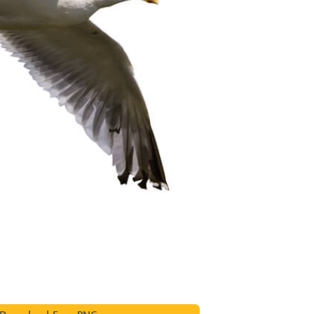
tfotoredigering
Fotoredigering af smykker
AI-træningsdata