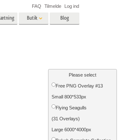
FAQ
Tilmelde
Log ind
sætning
Butik
Blog
es
Video
LUT'er til videoredigering
Professionelle
ing
Billedredigering af fast ejendom
videooverlejringer
Please select
Free PNG Overlay #13
Small 800*533px
n
Foto restaurering
Flying Seagulls
(31 Overlays)
Large 6000*4000px