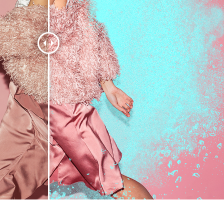
tfotoredigering
Fotoredigering af smykker
AI-træningsdata