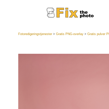
Fotoredigeringstjenester
>
Gratis PNG-overlay
>
Gratis pulver 
Lightroo
forudindst
Portr
LR Preset
Forudindst
bedste ti
Mobile Pr
Redigering