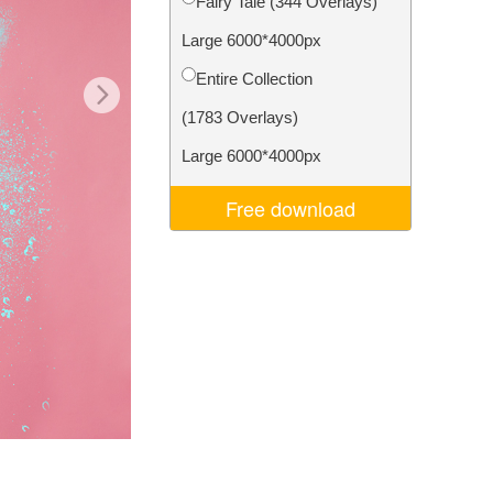
Fairy Tale (344 Overlays)
Video Editing Services
Large 6000*4000px
Entire Collection
(1783 Overlays)
Large 6000*4000px
Free download