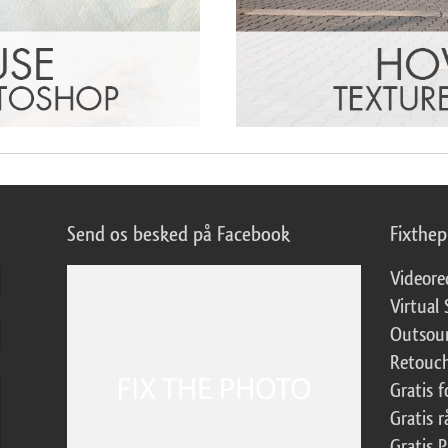
Send os besked på Facebook
Fixthe
Videore
Virtual 
Outsour
Retouch
Gratis 
Gratis r
Gratis 