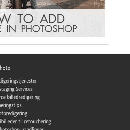
photo
digeringstjenester
Staging Services
ce billedredigering
eringstips
fotoredigering
åbilleder til retouchering
Photoshop-handlinger