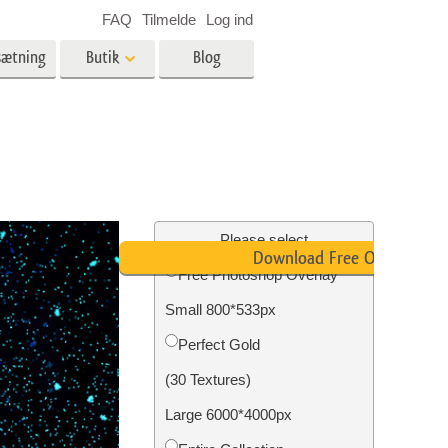
FAQ
Tilmelde
Log ind
sætning
Butik
Blog
es
Video
LUT'er til videoredigering
Professionelle
ing
Billedredigering af fast ejendom
videooverlejringer
Please select
Download Free Overlay
Free Photoshop Overlay
Small 800*533px
n
Foto restaurering
Perfect Gold
(30 Textures)
Large 6000*4000px