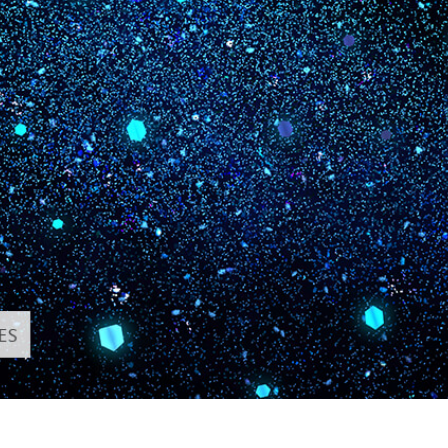
tfotoredigering
Fotoredigering af smykker
AI-træningsdata