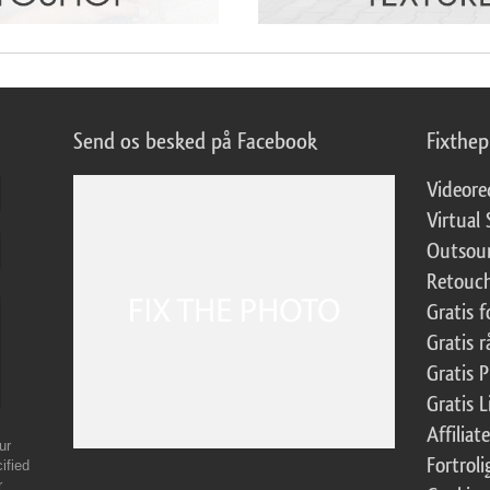
Send os besked på Facebook
Fixthe
Videore
Virtual 
Outsour
Retouch
Gratis 
Gratis r
Gratis 
Gratis 
Affilia
ur
Fortroli
ified
r