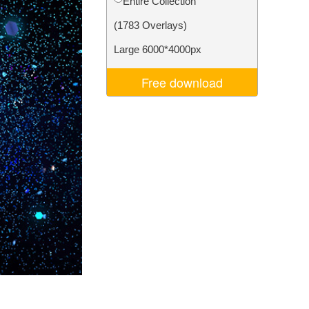
Entire Collection
Video Editing Services
(1783 Overlays)
Large 6000*4000px
Free download