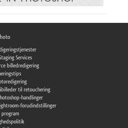
photo
digeringstjenester
Staging Services
ce billedredigering
eringstips
fotoredigering
åbilleder til retouchering
Photoshop-handlinger
Lightroom-forudindstillinger
te program
ghedspolitik