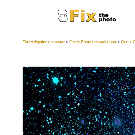
Fotoredigeringstjenester
>
Gratis Photoshop-teksturer
>
Gratis G
Lightroo
forudindst
Portr
LR Preset
Forudindst
bedste ti
Mobile Pr
Redigering