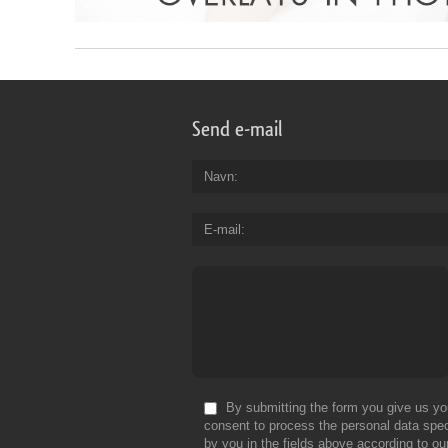
Send e-mail
Navn
E-mail
By submitting the form you give us yo
consent to process the personal data spec
by you in the fields above according to ou