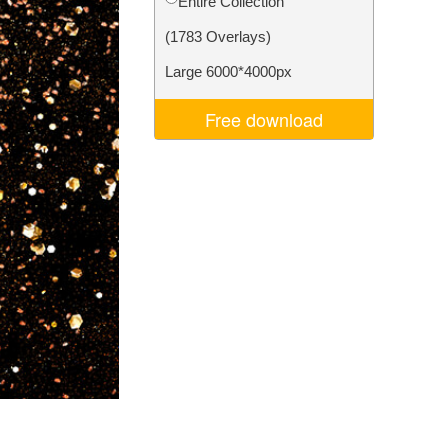
Entire Collection
Video Editing Services
(1783 Overlays)
Large 6000*4000px
Free download