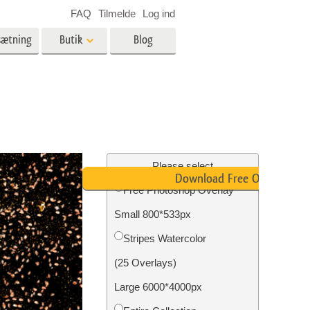
FAQ
Tilmelde
Log ind
sætning
Butik
Blog
es
Video
LUT'er til videoredigering
Professionelle
ing
Billedredigering af fast ejendom
videooverlejringer
Please select
Download Free Overlay
Free Photoshop Overlay
Small 800*533px
n
Foto restaurering
Stripes Watercolor
(25 Overlays)
Large 6000*4000px