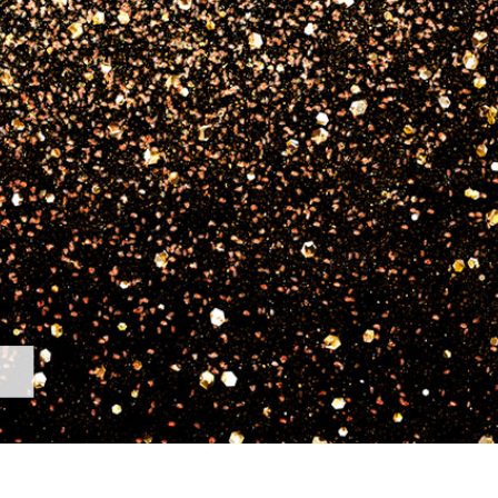
tfotoredigering
Fotoredigering af smykker
AI-træningsdata