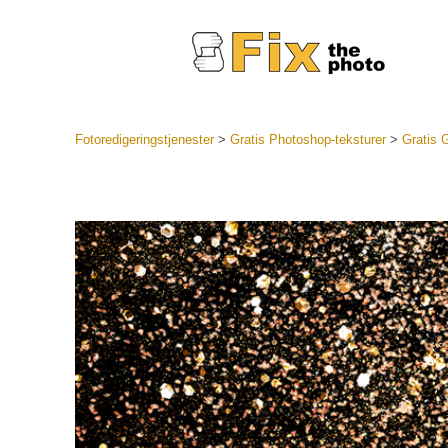
Fotoredigeringstjenester
>
Gratis Photoshop-teksturer
>
Gratis G
Lightroo
forudindst
Portr
LR Preset
Forudindst
bedste ti
Mobile Pr
Redigering