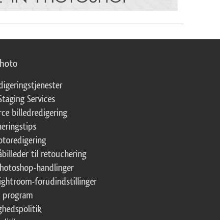
photo
digeringstjenester
Staging Services
ce billedredigering
eringstips
fotoredigering
åbilleder til retouchering
Photoshop-handlinger
Lightroom-forudindstillinger
te program
ghedspolitik