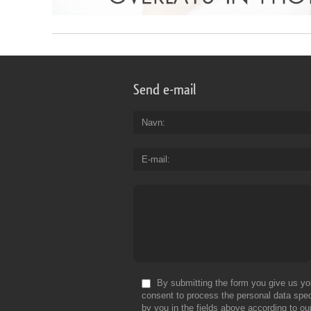
Send e-mail
Navn
E-mail
By submitting the form you give us yo
consent to process the personal data spec
by you in the fields above according to ou