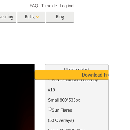
FAQ
Tilmelde
Log ind
sætning
Butik
Blog
es
Video
LUT'er til videoredigering
Professionelle
ing
Billedredigering af fast ejendom
videooverlejringer
Please select
Download Free
Free Photoshop Overlay
#19
n
Foto restaurering
Small 800*533px
Sun Flares
(50 Overlays)