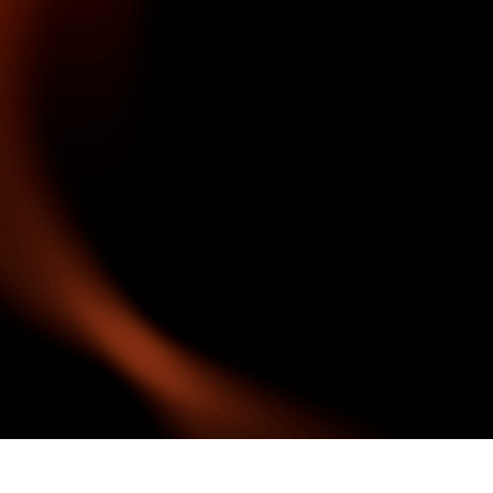
tfotoredigering
Fotoredigering af smykker
AI-træningsdata