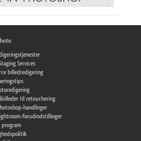
photo
digeringstjenester
Staging Services
ce billedredigering
eringstips
fotoredigering
åbilleder til retouchering
Photoshop-handlinger
Lightroom-forudindstillinger
te program
ghedspolitik