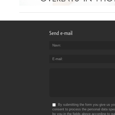
Send e-mail
Navn
E-mail
By submitting the form you give us yo
consent to process the personal data spec
by you in the fields above according to ou