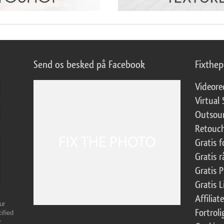
Send os besked på Facebook
Fixthe
Videore
Virtual 
Outsour
Retouch
Gratis 
Gratis r
Gratis 
Gratis 
Affilia
ur
Fortroli
ified
r