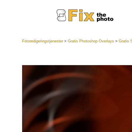
Fotoredigeringstjenester
>
Gratis Photoshop Overlays
>
Gratis 
Lightroo
forudindst
Portr
LR Preset
Forudindst
bedste ti
Mobile Pr
Redigering