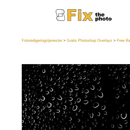
Fotoredigeringstjenester
>
Gratis Photoshop Overlays
>
Free Ra
Lightroo
forudindst
Portr
LR Preset
Forudindst
bedste ti
Mobile Pr
Redigering