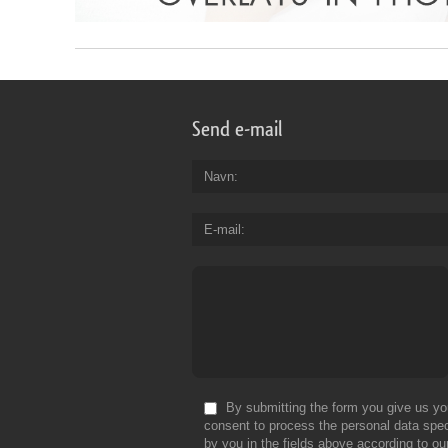
Send e-mail
Navn
E-mail
By submitting the form you give us yo
consent to process the personal data spec
by you in the fields above according to ou