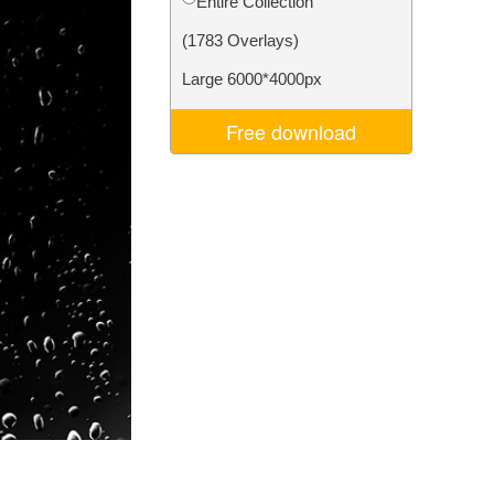
Entire Collection
Video Editing Services
(1783 Overlays)
Large 6000*4000px
Free download