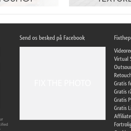
Send os besked på Facebook
Fixthe
Videore
Virtual 
Outsour
Retouch
Gratis 
Gratis r
Gratis 
Gratis 
Affilia
ur
Fortroli
ified
r