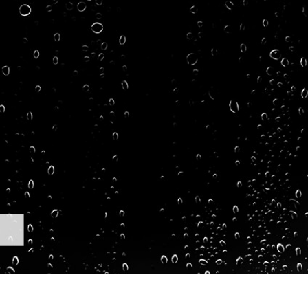
tfotoredigering
Fotoredigering af smykker
AI-træningsdata