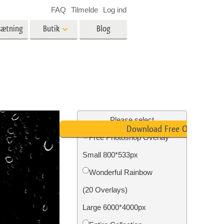
FAQ
Tilmelde
Log ind
sætning
Butik
Blog
es
Video
LUT'er til videoredigering
Professionelle
ing
Billedredigering af fast ejendom
videooverlejringer
Please select
Download Free Overlay
Free Photoshop Overlay
Small 800*533px
n
Foto restaurering
Wonderful Rainbow
(20 Overlays)
Large 6000*4000px