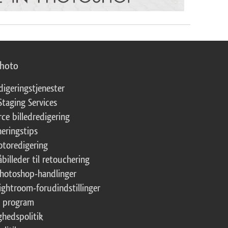
photo
digeringstjenester
Staging Services
ce billedredigering
eringstips
fotoredigering
åbilleder til retouchering
Photoshop-handlinger
Lightroom-forudindstillinger
te program
ghedspolitik