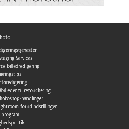
photo
digeringstjenester
Staging Services
ce billedredigering
eringstips
fotoredigering
åbilleder til retouchering
Photoshop-handlinger
Lightroom-forudindstillinger
te program
ghedspolitik