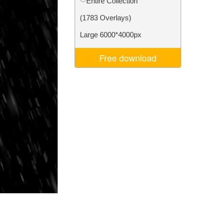
Entire Collection
Video Editing Services
(1783 Overlays)
Large 6000*4000px
Free download