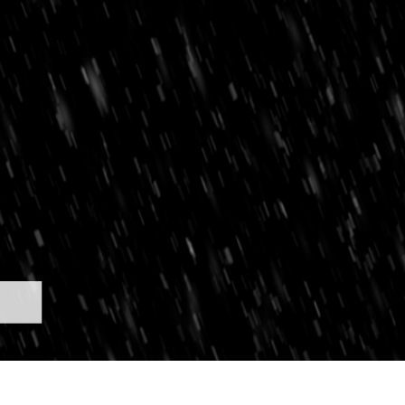
tfotoredigering
Fotoredigering af smykker
AI-træningsdata