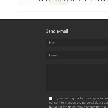
Send e-mail
Navn
E-mail
By submitting the form you give us yo
consent to process the personal data spec
by you in the fields above according to ou