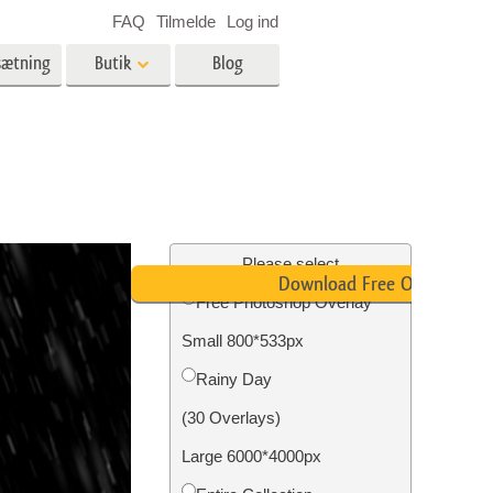
FAQ
Tilmelde
Log ind
sætning
Butik
Blog
es
Video
LUT'er til videoredigering
Professionelle
ing
Billedredigering af fast ejendom
videooverlejringer
Please select
Download Free Overlay
Free Photoshop Overlay
Small 800*533px
n
Foto restaurering
Rainy Day
(30 Overlays)
Large 6000*4000px