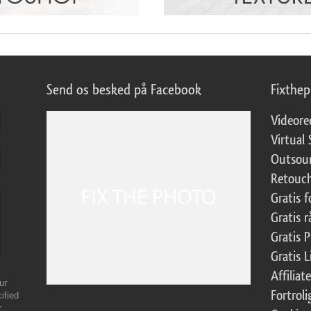
Send os besked på Facebook
Fixthe
Videore
Virtual 
Outsour
Retouch
Gratis 
Gratis r
Gratis 
Gratis 
Affilia
ur
Fortroli
ified
r