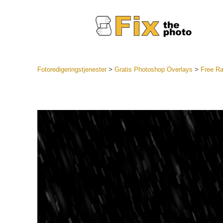
Fotoredigeringstjenester
>
Gratis Photoshop Overlays
>
Free Ra
Lightroo
forudindst
Portr
LR Preset
Forudindst
bedste ti
Mobile Pr
Redigering