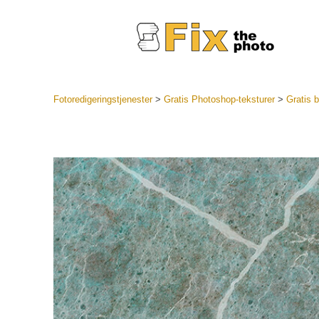
Fotoredigeringstjenester
>
Gratis Photoshop-teksturer
>
Gratis b
Lightroo
forudindst
Portr
LR Preset
Forudindst
bedste ti
Mobile Pr
Redigering