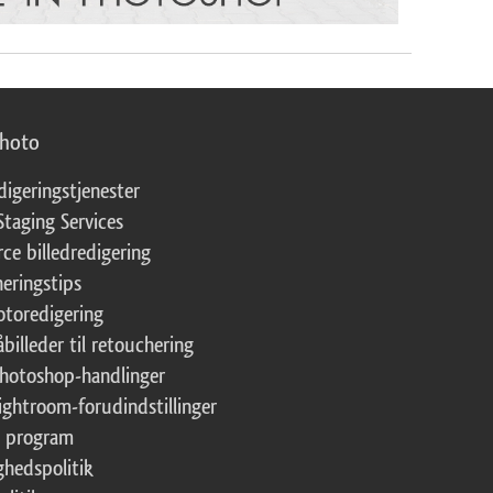
photo
digeringstjenester
Staging Services
ce billedredigering
eringstips
fotoredigering
åbilleder til retouchering
Photoshop-handlinger
Lightroom-forudindstillinger
te program
ghedspolitik