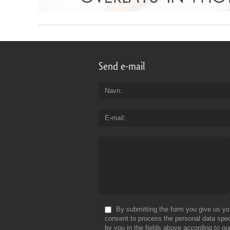
Send e-mail
Navn
E-mail
By submitting the form you give us yo
consent to process the personal data spec
by you in the fields above according to ou