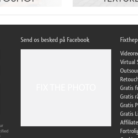
Send os besked på Facebook
Fixthe
Videore
Virtual 
Outsour
Retouch
Gratis 
Gratis r
Gratis 
Gratis 
Affilia
ur
Fortroli
ified
r