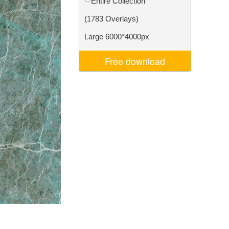
Entire Collection
Video Editing Services
(1783 Overlays)
Large 6000*4000px
Free download