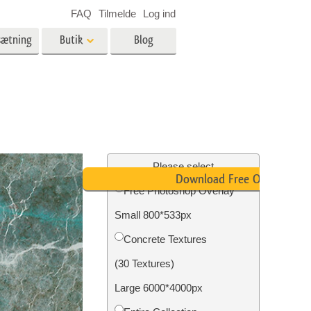
FAQ
Tilmelde
Log ind
sætning
Butik
Blog
es
Video
LUT'er til videoredigering
Professionelle
ing
Billedredigering af fast ejendom
videooverlejringer
Please select
Download Free Overlay
Free Photoshop Overlay
Small 800*533px
n
Foto restaurering
Concrete Textures
(30 Textures)
Large 6000*4000px