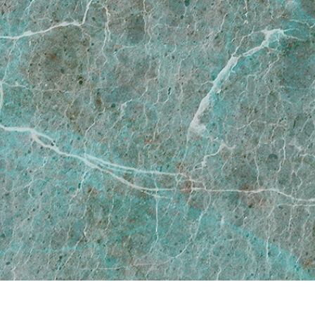
tfotoredigering
Fotoredigering af smykker
AI-træningsdata