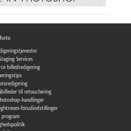
photo
digeringstjenester
Staging Services
ce billedredigering
eringstips
fotoredigering
åbilleder til retouchering
Photoshop-handlinger
Lightroom-forudindstillinger
te program
ghedspolitik