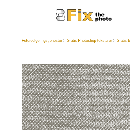
Fotoredigeringstjenester
>
Gratis Photoshop-teksturer
>
Gratis b
Lightroo
forudindst
Portr
LR Preset
Forudindst
bedste ti
Mobile Pr
Redigering