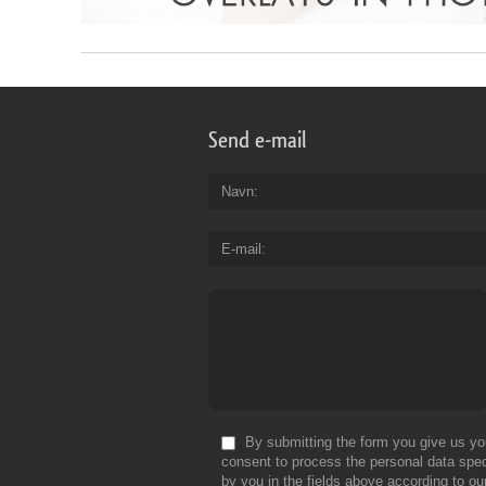
Send e-mail
Navn
E-mail
By submitting the form you give us yo
consent to process the personal data spec
by you in the fields above according to ou