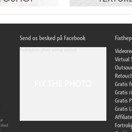
Send os besked på Facebook
Fixthe
Fixthephoto photo editing service
Videore
Virtual 
Outsour
Retouch
Gratis 
Gratis r
Gratis 
Gratis 
Affilia
ur
Fortroli
ified
r