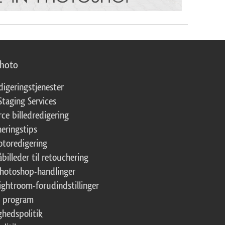
photo
digeringstjenester
Staging Services
ce billedredigering
eringstips
fotoredigering
åbilleder til retouchering
Photoshop-handlinger
Lightroom-forudindstillinger
te program
ghedspolitik