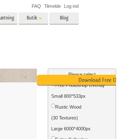
FAQ
Tilmelde
Log ind
sætning
Butik
Blog
es
Video
LUT'er til videoredigering
Professionelle
ing
Billedredigering af fast ejendom
videooverlejringer
Please select
Download Free Overlay
Free Photoshop Overlay
Small 800*533px
n
Foto restaurering
Rustic Wood
(30 Textures)
Large 6000*4000px