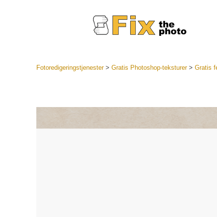
Fotoredigeringstjenester
>
Gratis Photoshop-teksturer
>
Gratis 
Lightroo
forudindst
Portr
LR Preset
Forudindst
bedste ti
Mobile Pr
Redigering