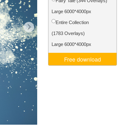
Fairy Tale (344 Overlays)
Video Editing Services
Large 6000*4000px
Entire Collection
(1783 Overlays)
Large 6000*4000px
Free download