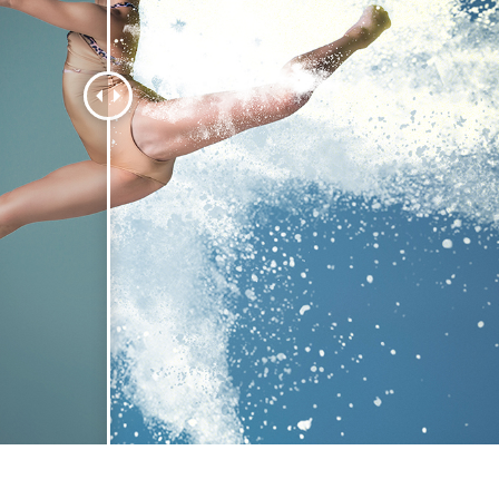
tfotoredigering
Fotoredigering af smykker
AI-træningsdata