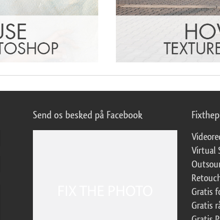
Send os besked på Facebook
Fixthe
Videore
Virtual 
Outsour
Retouch
Gratis 
Gratis r
Gratis 