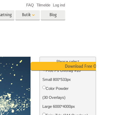
FAQ
Tilmelde
Log ind
sætning
Butik
Blog
es
Video
LUT'er til videoredigering
Professionelle
ing
Billedredigering af fast ejendom
videooverlejringer
Please select
Download Free Overlay
Free Ps Overlay #10
Small 800*533px
n
Foto restaurering
Color Powder
(30 Overlays)
Large 6000*4000px