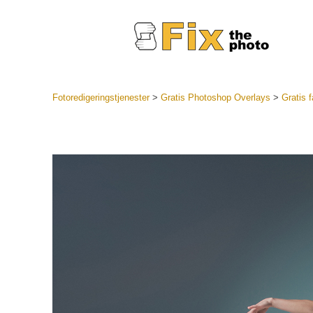
Fotoredigeringstjenester
>
Gratis Photoshop Overlays
>
Gratis 
Lightroo
forudindst
Portr
LR Preset
Forudindst
bedste ti
Mobile Pr
Redigering