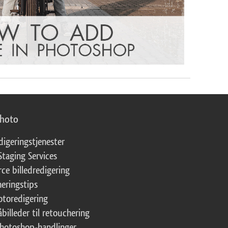
photo
digeringstjenester
Staging Services
ce billedredigering
eringstips
fotoredigering
åbilleder til retouchering
Photoshop-handlinger