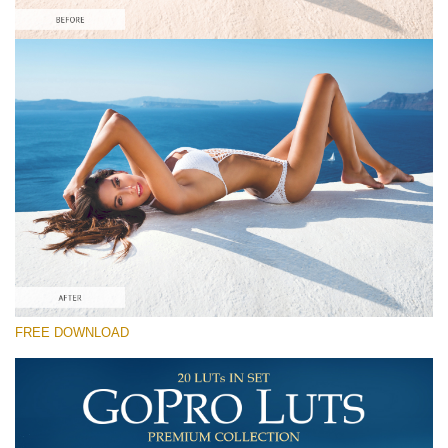
Prosím vyberte
Free GoPro LUT #4
Premium GoPro LUTs
Must-Have Collection (160 LUTs)
Entire Collection (260 LUTs)
Stažení zdarma
FREE DOWNLOAD