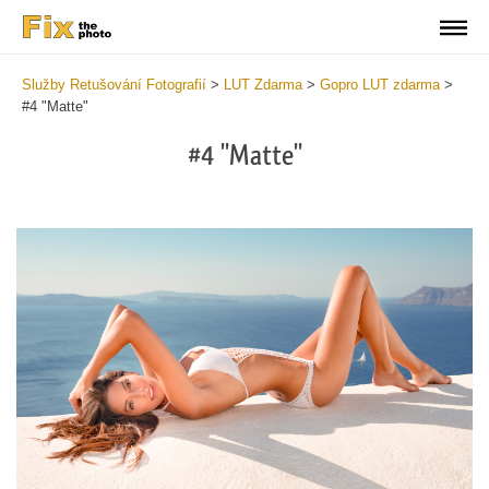
Služby Retušování Fotografií
>
LUT Zdarma
>
Gopro LUT zdarma
>
#4 "Matte"
#4 "Matte"
Do
Fr
LU