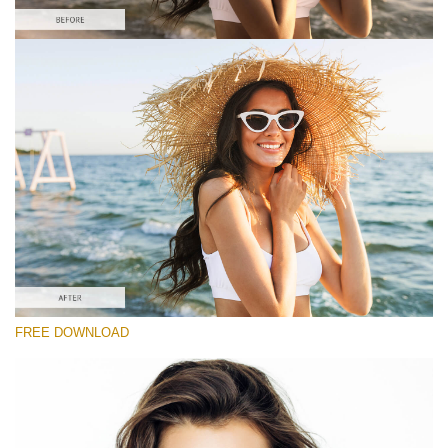
Prosím vyberte
#5 "Sun Flares"
Portrait Pro
(40 Lr Presets)
Wedding Collection
(400 Lr Presets)
Entire Collection
FREE DOWNLOAD
(2067 Lr Presets)
Stažení zdarma