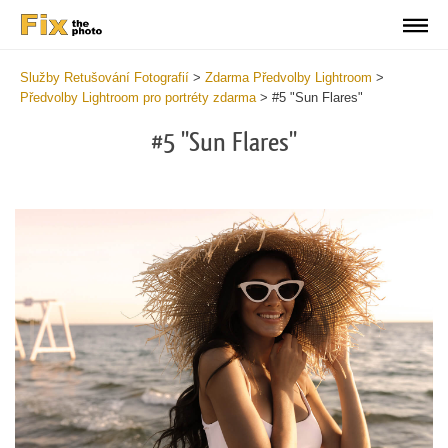
Služby Retušování Fotografií
>
Zdarma Předvolby Lightroom
>
Předvolby Lightroom pro portréty zdarma
>
#5 "Sun Flares"
#5 "Sun Flares"