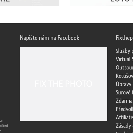
Napište nám na Facebook
Fixthe
Služby 
Virtual 
Outsour
Retušov
Úpravy 
Surové 
Zdarma
Předvol
Affilia
ur
Zásady 
ified
r