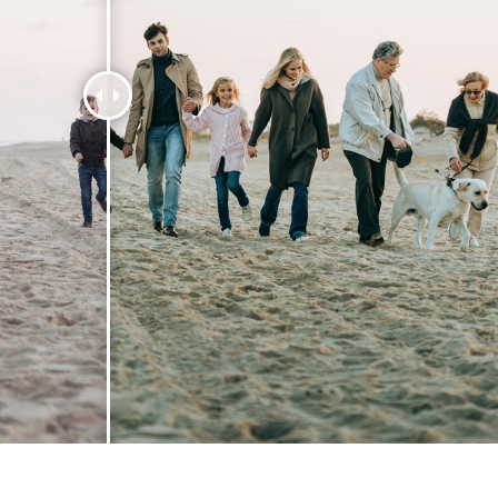
etušování produktů
Služby retušování šperků
Data pro výcvik A