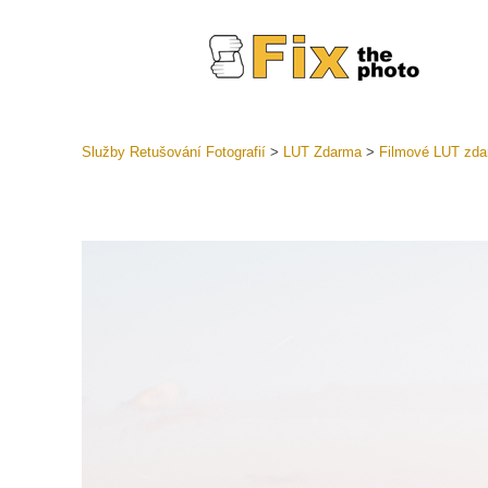
Služby Retušování Fotografií
>
LUT Zdarma
>
Filmové LUT zd
Předvolb
Celé před
Retušova
LR
Přednasta
nabídek
Mobilní k
Služby pr