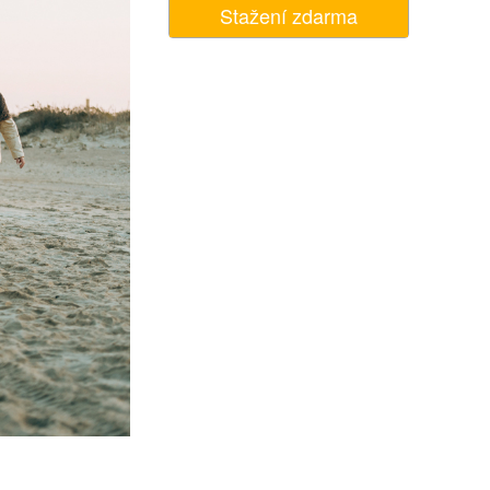
Stažení zdarma
I
Video Editing Services