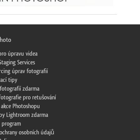
photo
pro úpravu videa
Staging Services
cing úprav fotografií
ací tipy
fotografií zdarma
fotografie pro retušování
 akce Photoshopu
by Lightroom zdarma
te program
ochrany osobních údajů