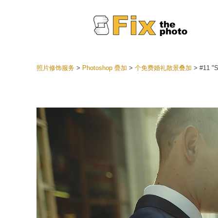
照片修饰服务
>
Photoshop 疊加
>
个免费婚礼散景叠加
>
#11 "
Lightr
整个 L
头
最佳优
手机收
婚礼