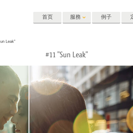
首页
服務
例子
Lightroom
Photoshop
Templat
Sun Leak"
#11 "Sun Leak"
oom 预设
Photoshop 动作
模板
R 预设集合
Photoshop筆刷
营销模板
像修饰服务
身体状态服务
婴儿照片修饰
惠预设
Photoshop 疊加
情人节贺卡
藏
Photoshop 紋理
婚礼请柬
Ps 动作 整个合集
儿童生日请柬
Ps覆盖整个收藏
照片编辑服务
人工智能生成的服装模型
图像处理服