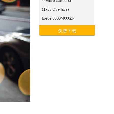
Entire Collection
Video Editing Services
(1783 Overlays)
Large 6000*4000px
免费下载