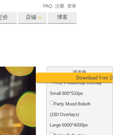
FAQ
注册
登录
定价
店铺
博客
es
Video
专业 LUT
视频叠加
服务
房地产照片编辑服务
请选择
Download Free Overlay
Free Photoshop Overlay
Small 800*533px
务
照片修复服务
Party Mood Bokeh
(150 Overlays)
Large 6000*4000px