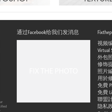
通过Facebook给我们发消息
Fixthe
视频
Virtual 
外包
修饰
照片
用於
免費 Ph
免費 Li
聯盟
ur
隐私
ified
r