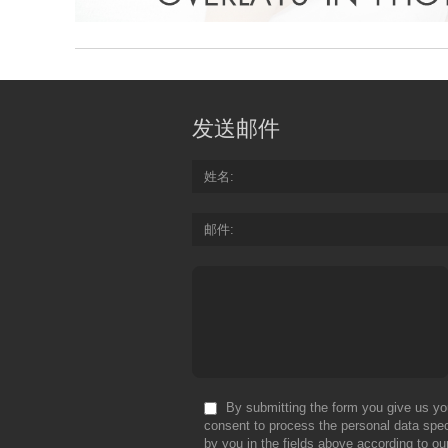
发送邮件
姓名
邮件
By submitting the form you give us yo
consent to process the personal data spec
by you in the fields above according to ou